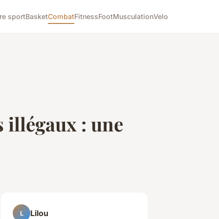
re sport
Basket
Combat
Fitness
Foot
Musculation
Velo
illégaux : une
Lilou
L