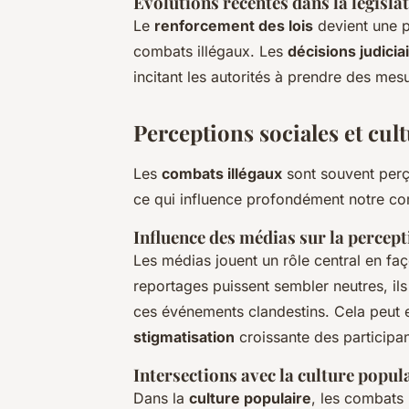
Évolutions récentes dans la législa
Le
renforcement des lois
devient une p
combats illégaux. Les
décisions judicia
incitant les autorités à prendre des mes
Perceptions sociales et cul
Les
combats illégaux
sont souvent perç
ce qui influence profondément notre 
Influence des médias sur la percep
Les médias jouent un rôle central en fa
reportages puissent sembler neutres, ils
ces événements clandestins. Cela peut e
stigmatisation
croissante des participan
Intersections avec la culture popula
Dans la
culture populaire
, les combats