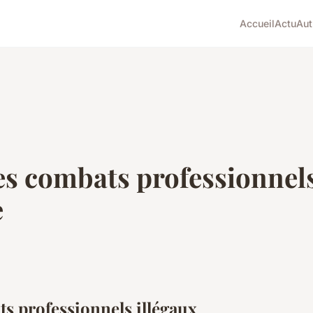
Accueil
Actu
Aut
 combats professionnels 
e
 professionnels illégaux