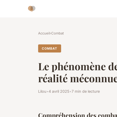
Accueil
›
Combat
COMBAT
Le phénomène des
réalité méconnu
Lilou
•
4 avril 2025
•
7 min de lecture
Compréhension des combats