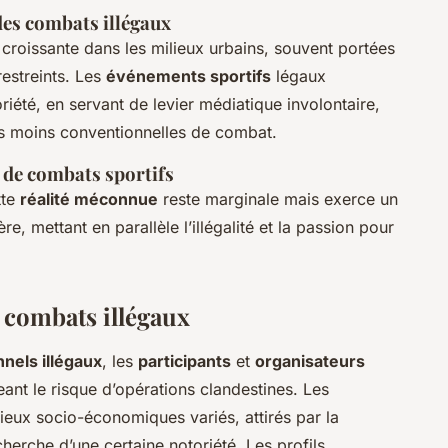
des combats illégaux
croissante dans les milieux urbains, souvent portées
restreints. Les
événements sportifs
légaux
riété, en servant de levier médiatique involontaire,
des moins conventionnelles de combat.
 de combats sportifs
tte
réalité méconnue
reste marginale mais exerce un
ère, mettant en parallèle l’illégalité et la passion pour
 combats illégaux
nels illégaux
, les
participants
et
organisateurs
eant le risque d’opérations clandestines. Les
eux socio-économiques variés, attirés par la
herche d’une certaine notoriété. Les profils